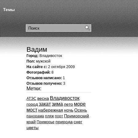
Темы
Вадим
Город:
Владивосток
Пол:
мужской
На сайте с:
2 октября 2009
Фотографий:
8
Отзывов написано:
1
Отзывов получено:
3
Метки:
Владивосток
весна
АТЭС
закат
зима
море
город
лето
мост
набережная
ночь
Осень
Приморский
панорама
пляж
порт
край
природа
снег
Приморье
цветы