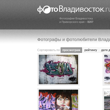
Фотографии Владивостока
и Приморского края –
8207
Фотографы и фотолюбители Влад
Сортировать по
просмотрам
рейтингу
дате 