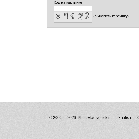
Код на картинке:
(обновить картинку)
© 2002 — 2026
PhotoVladivostok.ru
English