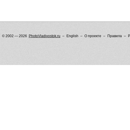
© 2002 — 2026
PhotoVladivostok.ru
English
О проекте
Правила
Р