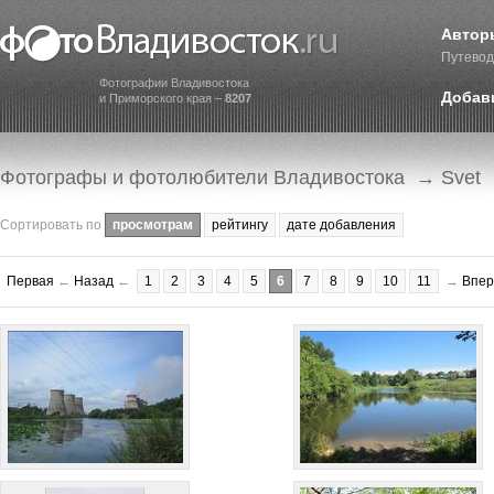
Автор
Путевод
Фотографии Владивостока
Добав
и Приморского края –
8207
Фотографы и фотолюбители Владивостока
→ Svet
Сортировать по
просмотрам
рейтингу
дате добавления
Первая
←
Назад
←
1
2
3
4
5
6
7
8
9
10
11
→
Впер