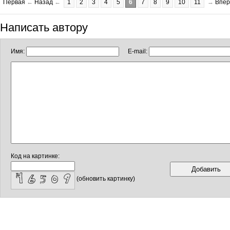
Первая
←
Назад
←
1
2
3
4
5
6
7
8
9
10
11
→
Впер
Написать автору
Имя:
E-mail:
Код на картинке:
(обновить картинку)