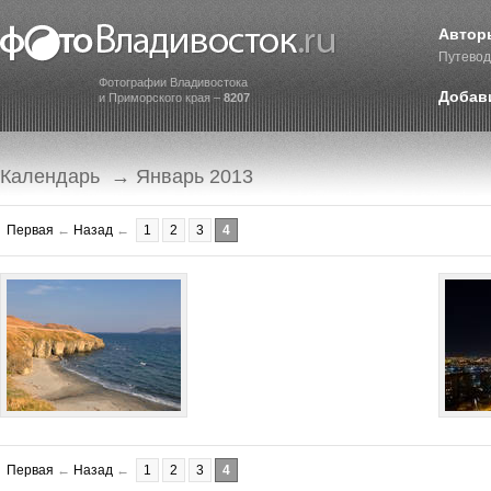
Автор
Путевод
Фотографии Владивостока
Добав
и Приморского края –
8207
Календарь
→ Январь 2013
Первая
←
Назад
←
1
2
3
4
Первая
←
Назад
←
1
2
3
4