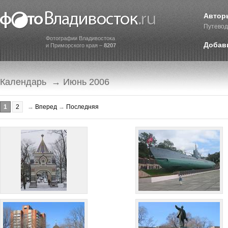
Автор
Путевод
Фотографии Владивостока
Добав
и Приморского края –
8207
Календарь
→ Июнь 2006
1
2
→
Вперед
→
Последняя