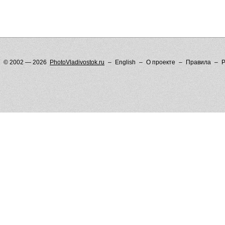
© 2002 — 2026
PhotoVladivostok.ru
English
О проекте
Правила
Р