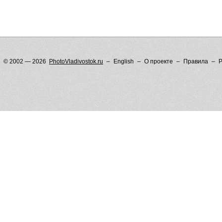
© 2002 — 2026
PhotoVladivostok.ru
English
О проекте
Правила
Р