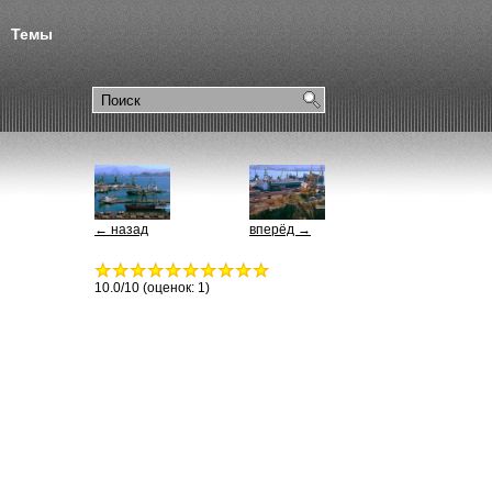
Темы
← назад
вперёд →
10.0
/10 (оценок:
1
)