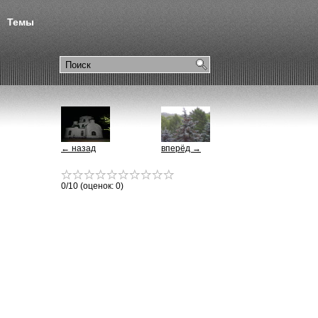
Темы
← назад
вперёд →
0
/10 (оценок:
0
)