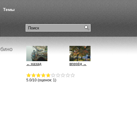
Темы
убино
← назад
вперёд →
5.0
/10 (оценок:
1
)