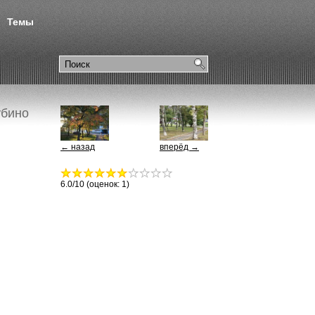
Темы
убино
← назад
вперёд →
6.0
/10 (оценок:
1
)