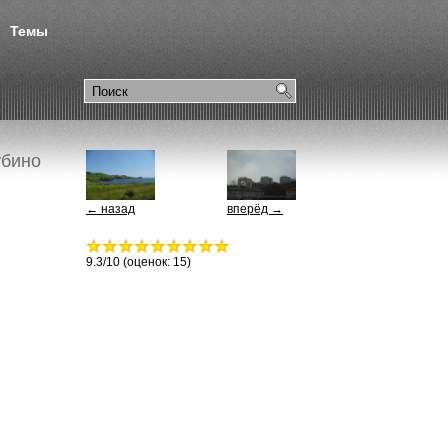
Темы
убино
← назад
вперёд →
9.3
/10 (оценок:
15
)