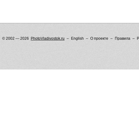
© 2002 — 2026
PhotoVladivostok.ru
English
О проекте
Правила
Р