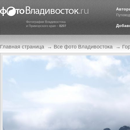
Автор
Путевод
Фотографии Владивостока
Добав
и Приморского края –
8207
Главная страница
→
Все фото Владивостока
→
Го