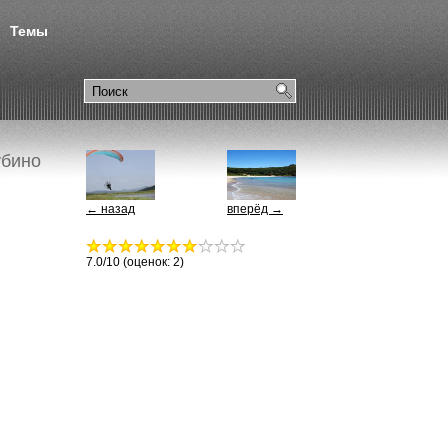
Темы
убино
← назад
вперёд →
7.0
/10 (оценок:
2
)