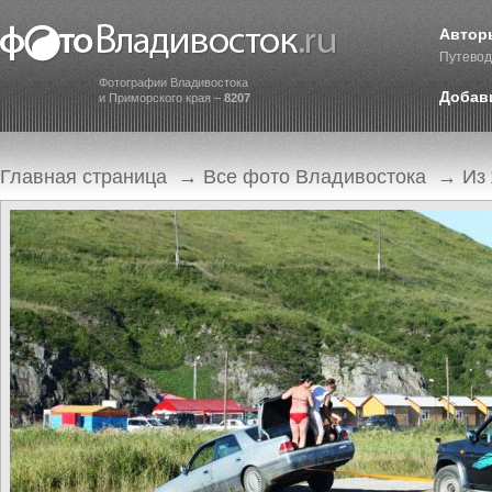
Автор
Путевод
Фотографии Владивостока
Добав
и Приморского края –
8207
Главная страница
→
Все фото Владивостока
→
Из