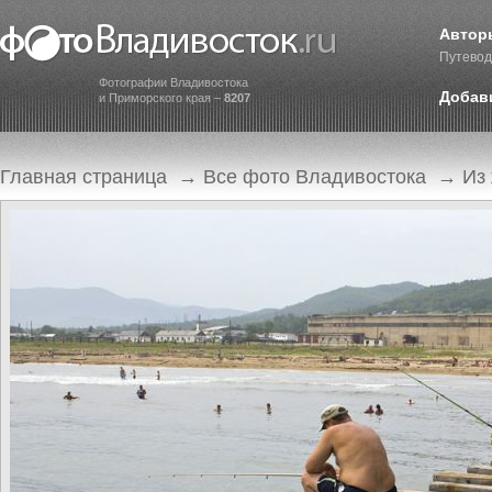
Автор
Путевод
Фотографии Владивостока
Добав
и Приморского края –
8207
Главная страница
→
Все фото Владивостока
→
Из