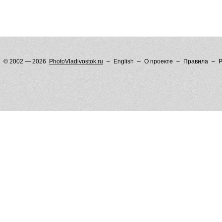
© 2002 — 2026
PhotoVladivostok.ru
English
О проекте
Правила
Р