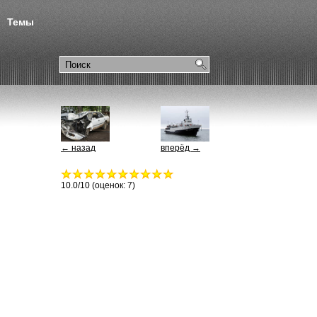
Темы
← назад
вперёд →
10.0
/10 (оценок:
7
)