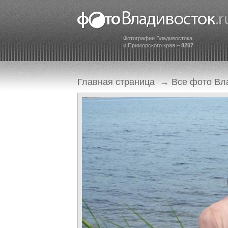
Фотографии Владивостока
и Приморского края –
8207
Главная страница
→
Все фото Вл