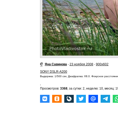
Яна Савинова
-
23 ноября 2008
-
900x602
SONY DSLR-A200
Выдержка: 1/500 сек. Диафрагма: f/8.0. Фокусное расстояние
,
Просмотров:
3368
, за сутки: 2, неделю: 10, месяц: 1