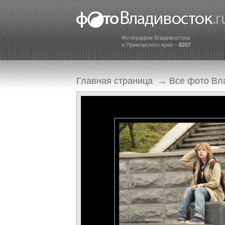
Фотографии Владивостока
и Приморского края –
8207
Главная страница
→
Все фото Вл