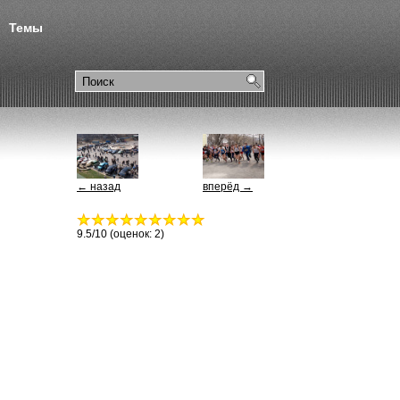
Темы
← назад
вперёд →
9.5
/10 (оценок:
2
)