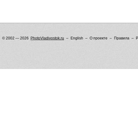
© 2002 — 2026
PhotoVladivostok.ru
English
О проекте
Правила
Р