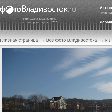
Автор
Путевод
Фотографии Владивостока
Добав
и Приморского края –
8207
Главная страница
→
Все фото Владивостока
→
Из