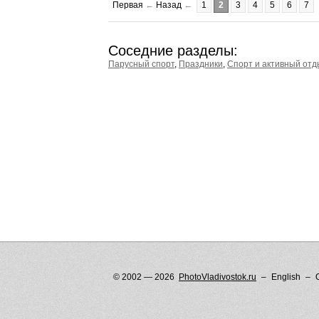
Первая
←
Назад
←
1
2
3
4
5
6
7
Соседние разделы:
Парусный спорт
,
Праздники
,
Спорт и активный отд
© 2002 — 2026
PhotoVladivostok.ru
English