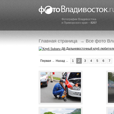
Фотографии Владивостока
и Приморского края –
8207
Главная страница
→
Все фото Вл
Дальневосточный клуб любите
Первая
←
Назад
←
1
2
3
4
5
6
7