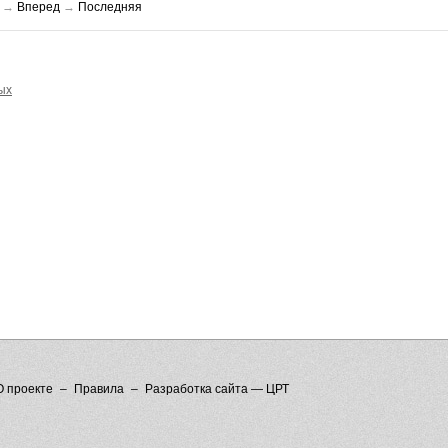
→
Вперед
→
Последняя
ых
О проекте
Правила
Разработка сайта — ЦРТ