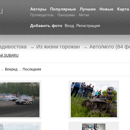
Авторы
Популярные
Лучшие
Новые
Карта
Путеводитель
Панорамы
Метки
Добавить фото
Вход
Регистрация
адивостока
→
Из жизни горожан
→ Авто/мото (84 ф
лей SUBARU
→
Вперед
→
Последняя