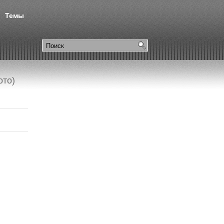
Темы
ото)