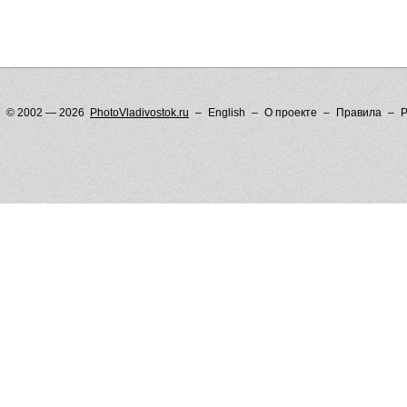
© 2002 — 2026
PhotoVladivostok.ru
English
О проекте
Правила
Р