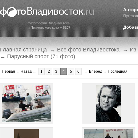
Автор
Путевод
Фотографии Владивостока
Добав
и Приморского края –
8207
Главная страница
→
Все фото Владивостока
→
Из
→ Парусный спорт (71 фото)
Первая
←
Назад
←
1
2
3
4
5
6
→
Вперед
→
Последняя