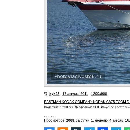
kyk48
-
17 августа 2011
-
1200x900
EASTMAN KODAK COMPANY KODAK C875 ZOOM D
Выдержка: 1/500 сек. Диафрагма: f/4.0. Фокусное расстояние
,
,
,
,
,
,
,
Просмотров:
2068
, за сутки: 1, неделю: 4, месяц: 16,