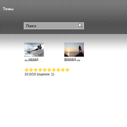
Темы
← назад
вперёд →
10.0
/10 (оценок:
1
)