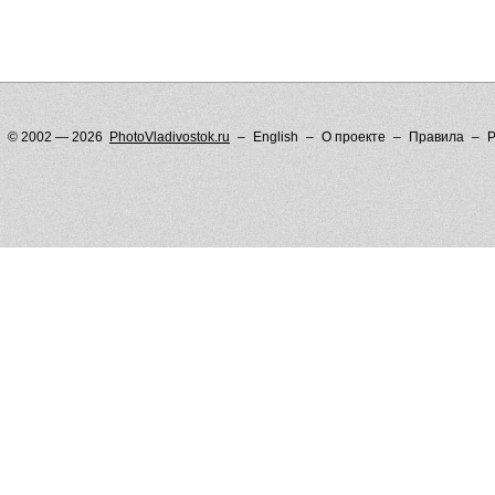
© 2002 — 2026
PhotoVladivostok.ru
English
О проекте
Правила
Р