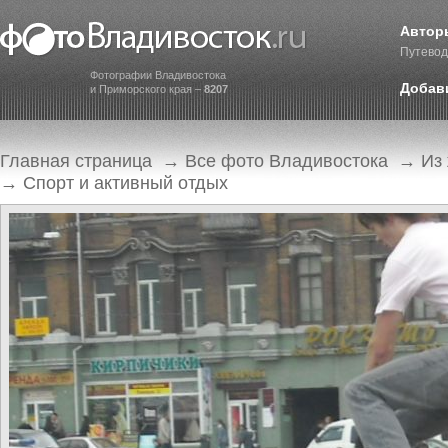
Автор
Путевод
Фотографии Владивостока
Добав
и Приморского края –
8207
Главная страница
→
Все фото Владивостока
→
Из
→
Спорт и активный отдых