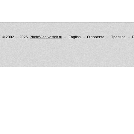
© 2002 — 2026
PhotoVladivostok.ru
English
О проекте
Правила
Р