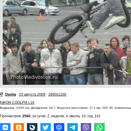
Dasha
-
25 августа 2009
-
1600x1200
NIKON COOLPIX L16
Выдержка: 1/250 сек. Диафрагма: f/4.7. Фокусное расстояние: 17.1 мм. ISO: 95. Компенсаци
Просмотров:
2560
, за сутки: 2, неделю: 4, месяц: 10, год: 142