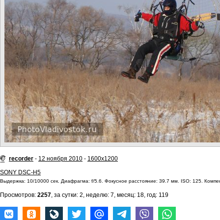
recorder
-
12 ноября 2010
-
1600x1200
SONY DSC-H5
Выдержка: 10/10000 сек. Диафрагма: f/5.6. Фокусное расстояние: 39.7 мм. ISO: 125. Компе
Просмотров:
2257
, за сутки: 2, неделю: 7, месяц: 18, год: 119