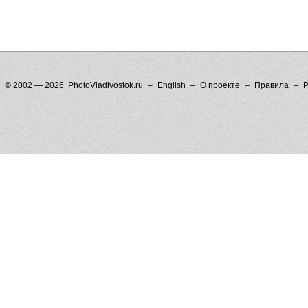
© 2002 — 2026
PhotoVladivostok.ru
English
О проекте
Правила
Р