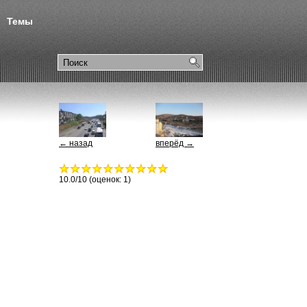
Темы
← назад
вперёд →
10.0
/10 (оценок:
1
)