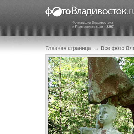
Фотографии Владивостока
и Приморского края –
8207
Главная страница
→
Все фото Вл