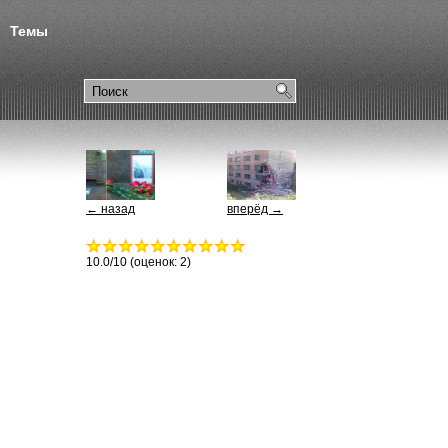
Темы
← назад
вперёд →
10.0
/10 (оценок:
2
)