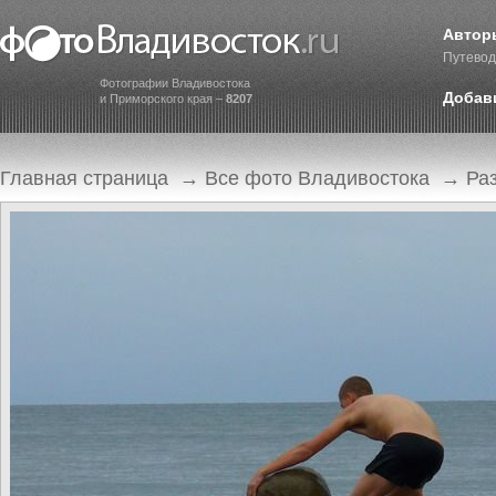
Автор
Путевод
Фотографии Владивостока
Добав
и Приморского края –
8207
Главная страница
→
Все фото Владивостока
→
Ра