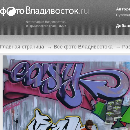
Автор
Путевод
Фотографии Владивостока
Добав
и Приморского края –
8207
Главная страница
→
Все фото Владивостока
→
Ра