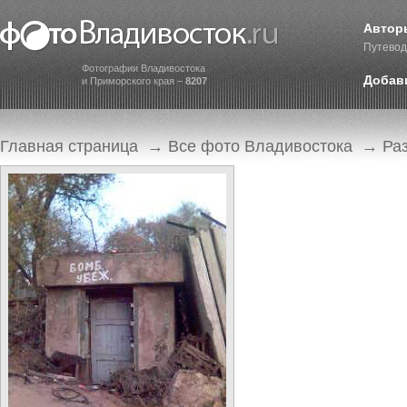
Автор
Путевод
Фотографии Владивостока
Добав
и Приморского края –
8207
Главная страница
→
Все фото Владивостока
→
Ра