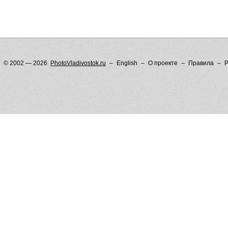
© 2002 — 2026
PhotoVladivostok.ru
English
О проекте
Правила
Р