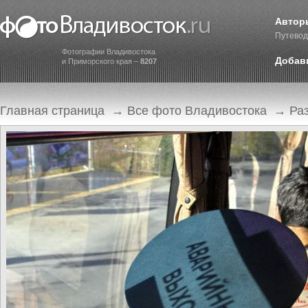
Автор
Путевод
Фотографии Владивостока
Добав
и Приморского края –
8207
Главная страница
→
Все фото Владивостока
→
Ра