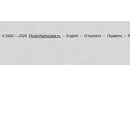
© 2002 — 2026
PhotoVladivostok.ru
English
О проекте
Правила
Р