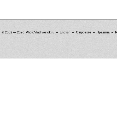
© 2002 — 2026
PhotoVladivostok.ru
English
О проекте
Правила
Р