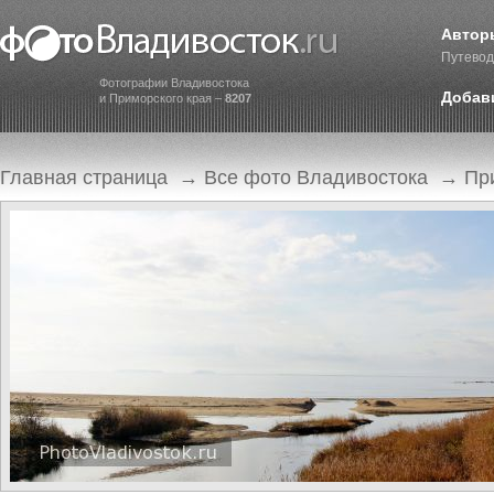
Автор
Путевод
Фотографии Владивостока
Добав
и Приморского края –
8207
Главная страница
→
Все фото Владивостока
→
Пр