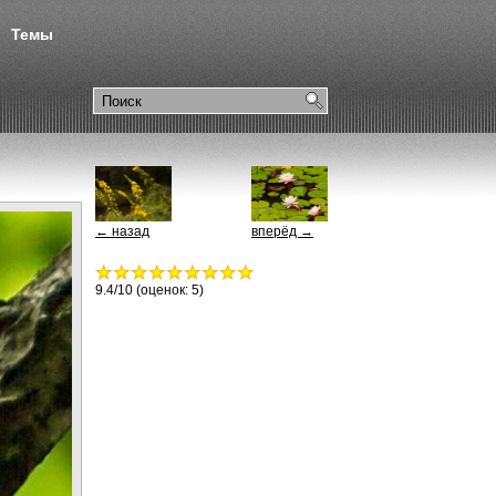
Темы
← назад
вперёд →
9.4
/10 (оценок:
5
)