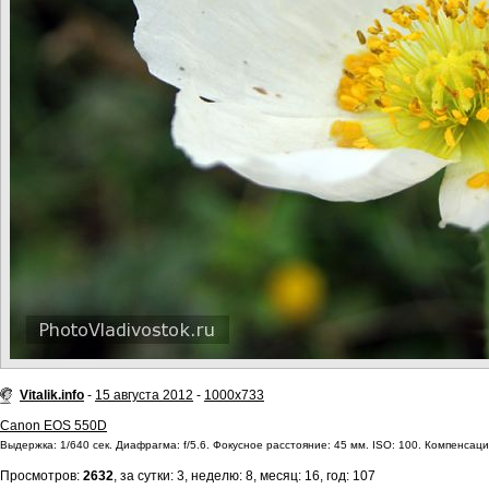
Vitalik.info
-
15 августа 2012
-
1000x733
Canon EOS 550D
Выдержка: 1/640 сек. Диафрагма: f/5.6. Фокусное расстояние: 45 мм. ISO: 100. Компенсация
Просмотров:
2632
, за сутки: 3, неделю: 8, месяц: 16, год: 107