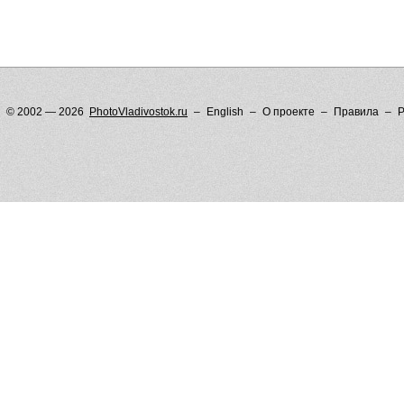
© 2002 — 2026
PhotoVladivostok.ru
English
О проекте
Правила
Р