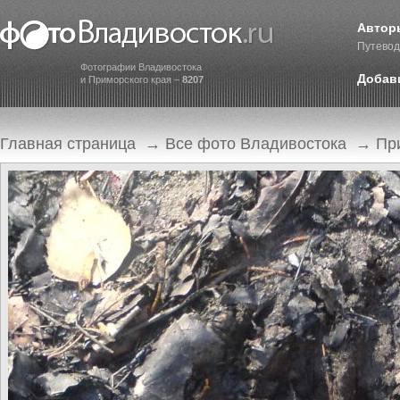
Автор
Путевод
Фотографии Владивостока
Добав
и Приморского края –
8207
Главная страница
→
Все фото Владивостока
→
Пр