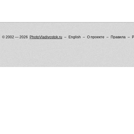
© 2002 — 2026
PhotoVladivostok.ru
English
О проекте
Правила
Р