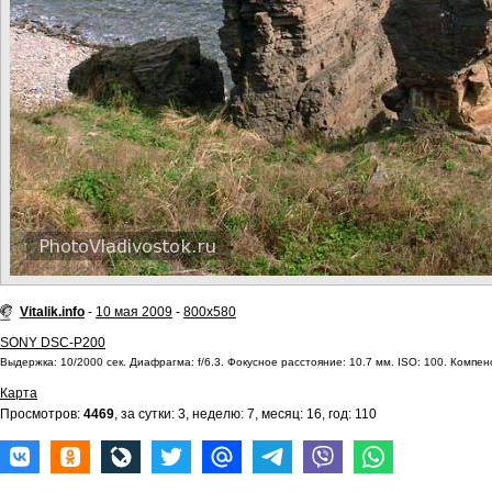
Vitalik.info
-
10 мая 2009
-
800x580
SONY DSC-P200
Выдержка: 10/2000 сек. Диафрагма: f/6.3. Фокусное расстояние: 10.7 мм. ISO: 100. Компенс
Карта
Просмотров:
4469
, за сутки: 3, неделю: 7, месяц: 16, год: 110