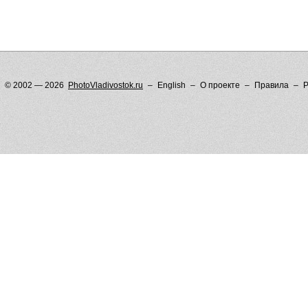
© 2002 — 2026
PhotoVladivostok.ru
English
О проекте
Правила
Р