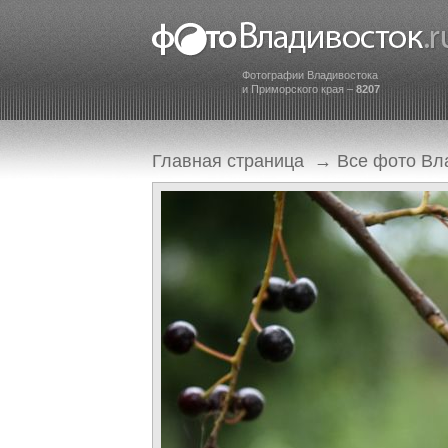
Фотографии Владивостока
и Приморского края –
8207
Главная страница
→
Все фото Вл