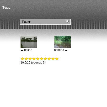
Темы
← назад
вперёд →
10.0
/10 (оценок:
3
)