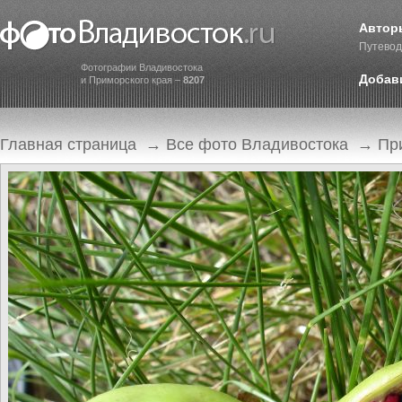
Автор
Путевод
Фотографии Владивостока
Добав
и Приморского края –
8207
Главная страница
→
Все фото Владивостока
→
Пр