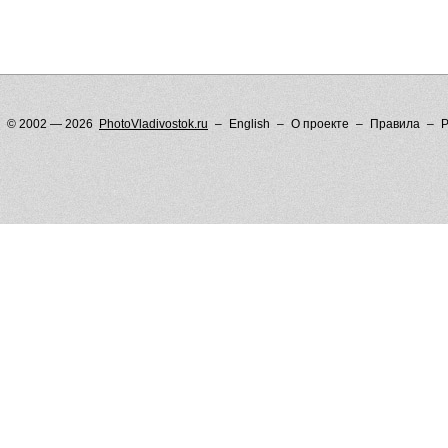
© 2002 — 2026
PhotoVladivostok.ru
English
О проекте
Правила
Р