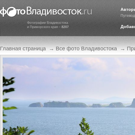
Автор
Путевод
Фотографии Владивостока
Добав
и Приморского края –
8207
Главная страница
→
Все фото Владивостока
→
Пр