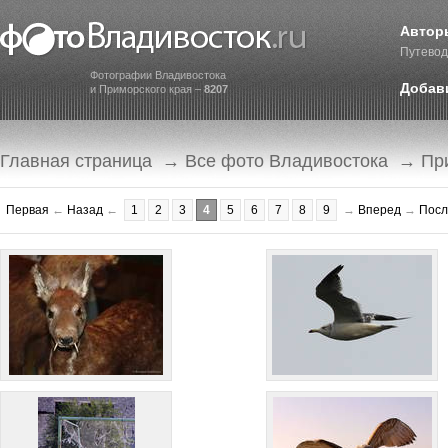
Автор
Путевод
Фотографии Владивостока
Добав
и Приморского края –
8207
Главная страница
→
Все фото Владивостока
→
Пр
Первая
←
Назад
←
1
2
3
4
5
6
7
8
9
→
Вперед
→
Посл