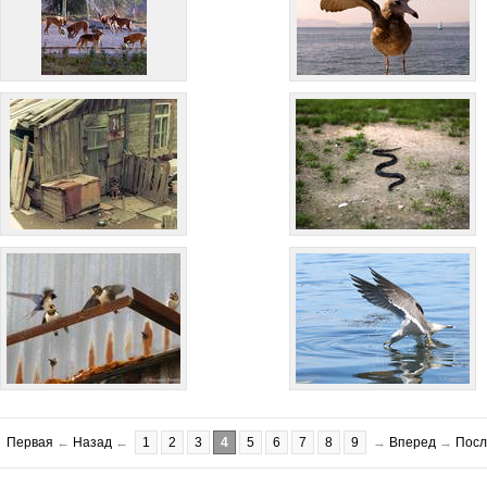
Первая
←
Назад
←
1
2
3
4
5
6
7
8
9
→
Вперед
→
Посл