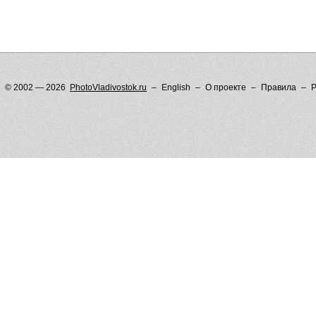
© 2002 — 2026
PhotoVladivostok.ru
English
О проекте
Правила
Р