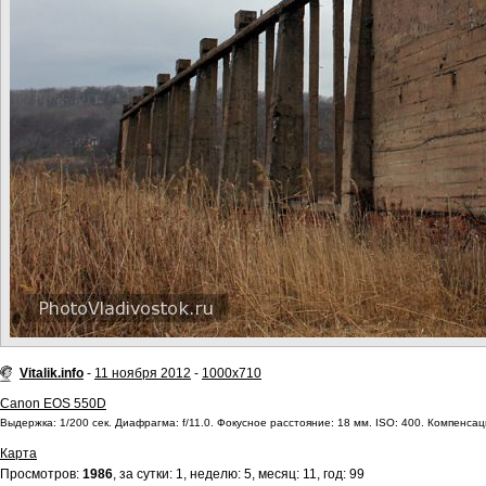
Vitalik.info
-
11 ноября 2012
-
1000x710
Canon EOS 550D
Выдержка: 1/200 сек. Диафрагма: f/11.0. Фокусное расстояние: 18 мм. ISO: 400. Компенсаци
Карта
Просмотров:
1986
, за сутки: 1, неделю: 5, месяц: 11, год: 99