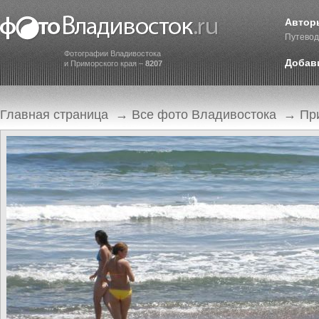
Автор
Путевод
Фотографии Владивостока
Добав
и Приморского края –
8207
Главная страница
→
Все фото Владивостока
→
Пр