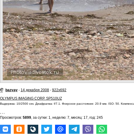
bazyay
-
14 декабря 2008
-
922x692
OLYMPUS IMAGING CORP. SP510UZ
Выдержка: 10/2500 сек. Диафрагма: f/7.1. Фокусное расстояние: 20.9 мм. ISO: 50. Компенс
,
,
,
Просмотров:
5899
, за сутки: 1, неделю: 7, месяц: 17, год: 245