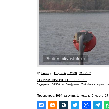
bazyay
-
15 декабря 2008
-
922x692
OLYMPUS IMAGING CORP. SP510UZ
Выдержка: 10/2500 сек. Диафрагма: f/5.6. Фокусное расстоян
,
,
,
,
,
Просмотров:
4094
, за сутки: 1, неделю: 5, месяц: 17,