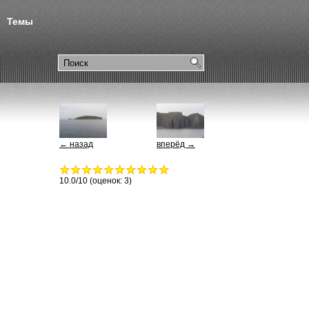
Темы
← назад
вперёд →
10.0
/10 (оценок:
3
)