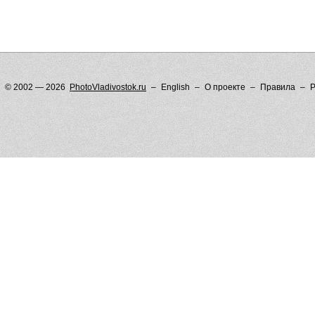
© 2002 — 2026
PhotoVladivostok.ru
English
О проекте
Правила
Р