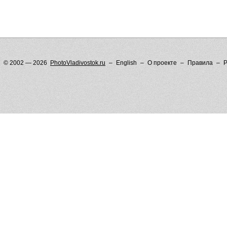
© 2002 — 2026
PhotoVladivostok.ru
English
О проекте
Правила
Р