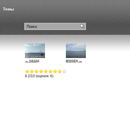
Темы
← назад
вперёд →
8.2
/10 (оценок:
6
)