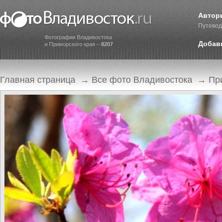
Автор
Путевод
Фотографии Владивостока
Добав
и Приморского края –
8207
Главная страница
→
Все фото Владивостока
→
Пр