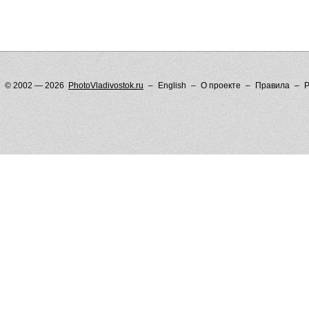
© 2002 — 2026
PhotoVladivostok.ru
English
О проекте
Правила
Р