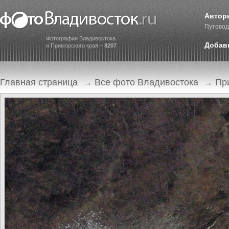
Автор
Путевод
Фотографии Владивостока
Добав
и Приморского края –
8207
Главная страница
→
Все фото Владивостока
→
Пр