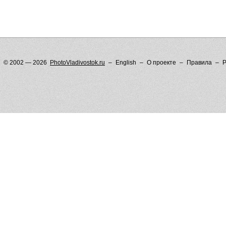
© 2002 — 2026
PhotoVladivostok.ru
English
О проекте
Правила
Р